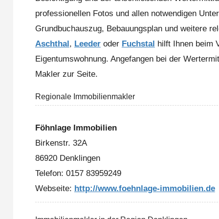
professionellen Fotos und allen notwendigen Unte
Grundbuchauszug, Bebauungsplan und weitere rele
Aschthal
,
Leeder
oder
Fuchstal
hilft Ihnen beim
Eigentumswohnung. Angefangen bei der Wertermittl
Makler zur Seite.
Regionale Immobilienmakler
Föhnlage Immobilien
Birkenstr. 32A
86920 Denklingen
Telefon: 0157 83959249
Webseite:
http://www.foehnlage-immobilien.de