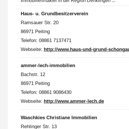
Immobilienmakler in der Region Denklingen ...
Haus- u. Grundbesitzerverein
Ramsauer Str. 20
86971 Peiting
Telefon: 08861 7137471
Webseite:
http://www.haus-und-grund-schonga
ammer-lech-immobilien
Bachstr. 12
86971 Peiting
Telefon: 08861 9086430
Webseite:
http://www.ammer-lech.de
Waschkies Christiane Immobilien
Rehlinger Str. 13