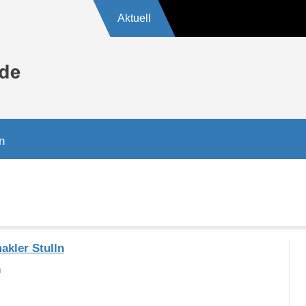
Aktuell
1762
n
akler Stulln
n