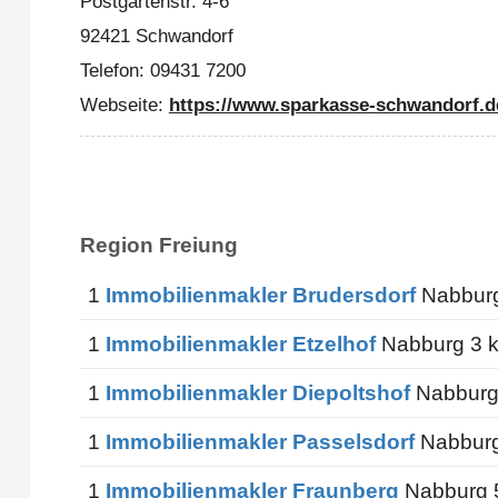
Postgartenstr. 4-6
92421 Schwandorf
Telefon: 09431 7200
Webseite:
https://www.sparkasse-schwandorf.d
Region Freiung
1
Immobilienmakler Brudersdorf
Nabburg
1
Immobilienmakler Etzelhof
Nabburg 3 
1
Immobilienmakler Diepoltshof
Nabburg
1
Immobilienmakler Passelsdorf
Nabburg
1
Immobilienmakler Fraunberg
Nabburg 