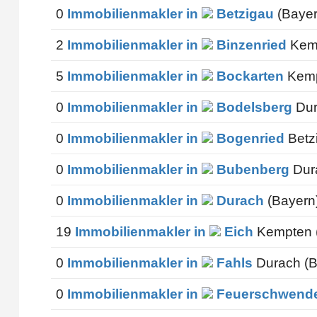
0
Immobilienmakler in
Betzigau
(Bayer
2
Immobilienmakler in
Binzenried
Kemp
5
Immobilienmakler in
Bockarten
Kemp
0
Immobilienmakler in
Bodelsberg
Dur
0
Immobilienmakler in
Bogenried
Betz
0
Immobilienmakler in
Bubenberg
Dur
0
Immobilienmakler in
Durach
(Bayern
19
Immobilienmakler in
Eich
Kempten 
0
Immobilienmakler in
Fahls
Durach (B
0
Immobilienmakler in
Feuerschwend