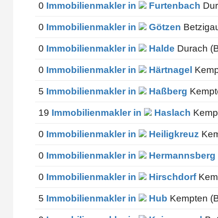
0
Immobilienmakler in
Furtenbach
Dur
0
Immobilienmakler in
Götzen
Betzigau
0
Immobilienmakler in
Halde
Durach (B
0
Immobilienmakler in
Härtnagel
Kempt
5
Immobilienmakler in
Haßberg
Kempte
19
Immobilienmakler in
Haslach
Kempt
0
Immobilienmakler in
Heiligkreuz
Kem
0
Immobilienmakler in
Hermannsberg
0
Immobilienmakler in
Hirschdorf
Kemp
5
Immobilienmakler in
Hub
Kempten (B