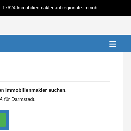
 Immobilienmakler auf regionale-immobilienmakler.de. K
nen
Immobilienmakler suchen
.
A
für Darmstadt.