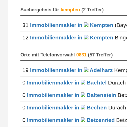
Suchergebnis für
kempten
(2 Treffer)
31
Immobilienmakler in
Kempten
(Bay
12
Immobilienmakler in
Kempten
Binge
Orte mit Telefonvorwahl
0831
(57 Treffer)
19
Immobilienmakler in
Adelharz
Kemp
0
Immobilienmakler in
Bachtel
Durach 
0
Immobilienmakler in
Baltenstein
Betz
0
Immobilienmakler in
Bechen
Durach 
0
Immobilienmakler in
Betzenried
Betz