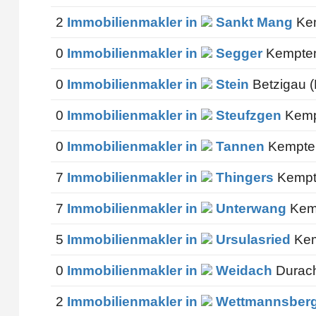
2
Immobilienmakler in
Sankt Mang
Kem
0
Immobilienmakler in
Segger
Kempten
0
Immobilienmakler in
Stein
Betzigau (
0
Immobilienmakler in
Steufzgen
Kemp
0
Immobilienmakler in
Tannen
Kempten
7
Immobilienmakler in
Thingers
Kempt
7
Immobilienmakler in
Unterwang
Kemp
5
Immobilienmakler in
Ursulasried
Kem
0
Immobilienmakler in
Weidach
Durach
2
Immobilienmakler in
Wettmannsber