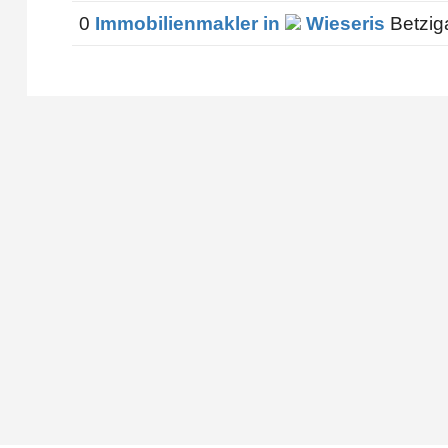
0
Immobilienmakler in
Wieseris
Betzig