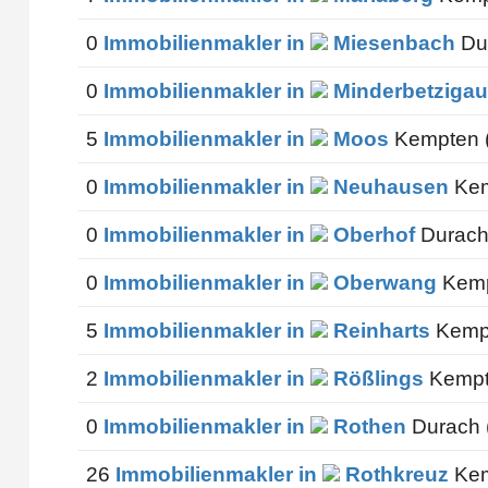
0
Immobilienmakler in
Miesenbach
Dur
0
Immobilienmakler in
Minderbetzigau
5
Immobilienmakler in
Moos
Kempten (
0
Immobilienmakler in
Neuhausen
Kem
0
Immobilienmakler in
Oberhof
Durach
0
Immobilienmakler in
Oberwang
Kemp
5
Immobilienmakler in
Reinharts
Kempt
2
Immobilienmakler in
Rößlings
Kempt
0
Immobilienmakler in
Rothen
Durach 
26
Immobilienmakler in
Rothkreuz
Kem