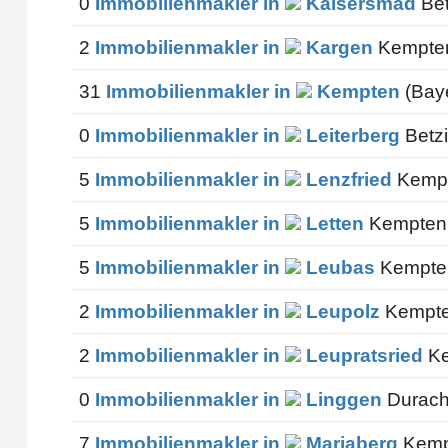
0
Immobilienmakler in
Kaisersmad
Bet
2
Immobilienmakler in
Kargen
Kempten
31
Immobilienmakler in
Kempten
(Bay
0
Immobilienmakler in
Leiterberg
Betzi
5
Immobilienmakler in
Lenzfried
Kempt
5
Immobilienmakler in
Letten
Kempten 
5
Immobilienmakler in
Leubas
Kempten
2
Immobilienmakler in
Leupolz
Kempte
2
Immobilienmakler in
Leupratsried
Ke
0
Immobilienmakler in
Linggen
Durach
7
Immobilienmakler in
Mariaberg
Kemp