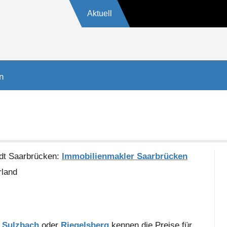
Aktuell
17624
n
adt Saarbrücken:
Immobilienmakler Saarbrücken
land
,
Sulzbach
oder
Riegelsberg
kennen die Preise für