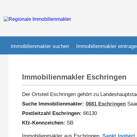
Immobilienmakler suchen
Immobilienmakler eintrage
Immobilienmakler Eschringen
Der Ortsteil Eschringen gehört zu Landeshauptst
Suche Immobilienmakler:
0681 Eschringen
Saar
Postleitzahl Eschringen:
66130
Kfz-Kennzeichen:
SB
Immobilienmakler aus Eschringen,
Sankt Ingbert