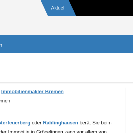
Aktuell
17
n
:
Immobilienmakler Bremen
emen
terfeuerberg
oder
Rablinghausen
berät Sie beim
der Immobilie in Gröpelingen kann vor allem von