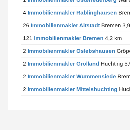
4
Immobilienmakler Rablinghausen
Brem
26
Immobilienmakler Altstadt
Bremen 3,
121
Immobilienmakler Bremen
4,2 km
2
Immobilienmakler Oslebshausen
Gröpe
2
Immobilienmakler Grolland
Huchting 5
2
Immobilienmakler Wummensiede
Brem
2
Immobilienmakler Mittelshuchting
Huch