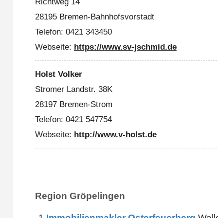
Richtweg 14
28195 Bremen-Bahnhofsvorstadt
Telefon: 0421 343450
Webseite:
https://www.sv-jschmid.de
Holst Volker
Stromer Landstr. 38K
28197 Bremen-Strom
Telefon: 0421 547754
Webseite:
http://www.v-holst.de
Region Gröpelingen
1
Immobilienmakler Osterfeuerberg
Wall